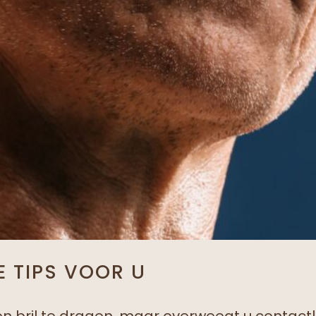
E TIPS VOOR U
n bril te dragen, maar overweegt u contactl