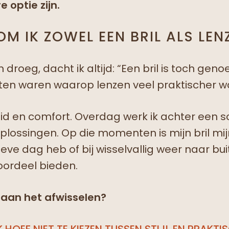
 optie zijn.
OM IK ZOWEL EEN BRIL ALS LE
n droeg, dacht ik altijd: “Een bril is toch ge
ten waren waarop lenzen veel praktischer w
eid en comfort. Overdag werk ik achter een sc
oplossingen. Op die momenten is mijn bril m
ieve dag heb of bij wisselvallig weer naar bui
ordeel bieden.
aan het afwisselen?
 HOEF NIET TE KIEZEN TUSSEN STIJL EN PRAKT