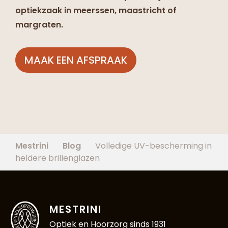
optiekzaak in meerssen, maastricht of
margraten.
MAAK EEN AFSPRAAK
Mestrini
Blog
Volledige UV-bescherming in
heldere brillenglazen
MESTRINI
Optiek en Hoorzorg sinds 1931