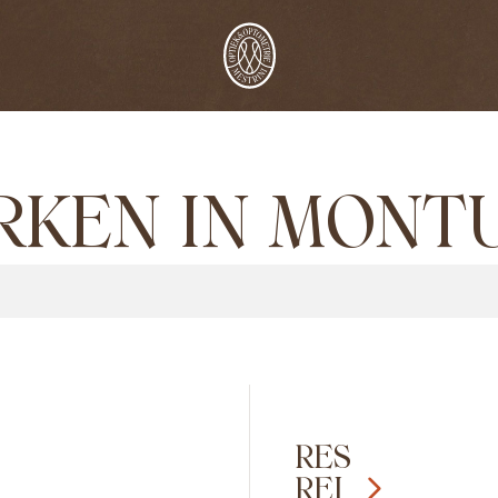
RKEN IN MONT
RES
REI